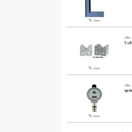
view
รหัส 
วี-บ
view
รหัส 
ชุดว
view