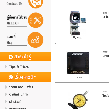
รหัส 
เครื่
view
รหัส
Prec
view
รหัส 
ไดอัล