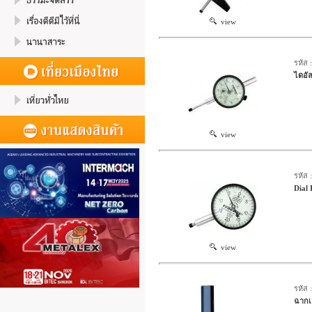
view
รหัส 
ไดอั
view
รหัส 
Dial
view
รหัส 
ฉากเ