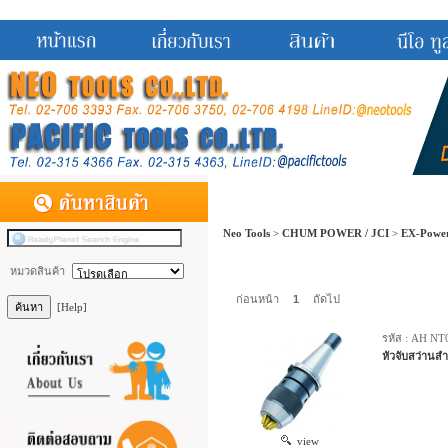
Neo Tools
>
CHUM POWER / JCI
>
EX-Powe
หมวดสินค้า
ก่อนหน้า
1
ถัดไป
[Help]
รหัส : AH NT
หัวจับสว่านสำห
view