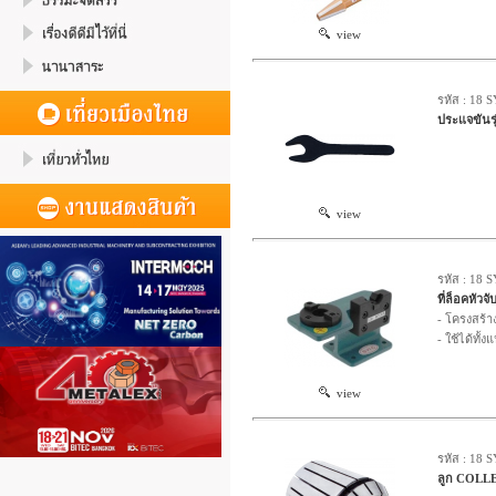
view
รหัส : 18 
ประแจขันร
view
รหัส : 18 
ที่ล็อคหั
- โครงสร้
- ใช้ได้ทั
view
รหัส : 18 
ลูก COLLE