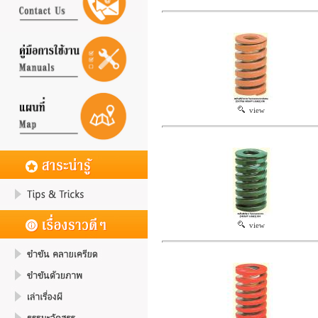
view
view