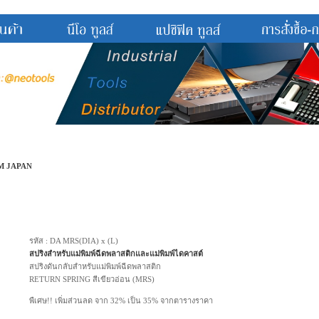
M JAPAN
รหัส : DA MRS(DIA) x (L)
สปริงสำหรับแม่พิมพ์ฉีดพลาสติกและแม่พิมพ์ไดคาสต์
สปริงดันกลับสำหรับแม่พิมพ์ฉีดพลาสติก
RETURN SPRING สีเขียวอ่อน (MRS)
พืเศษ!! เพิ่มส่วนลด จาก 32% เป็น 35% จากตารางราคา