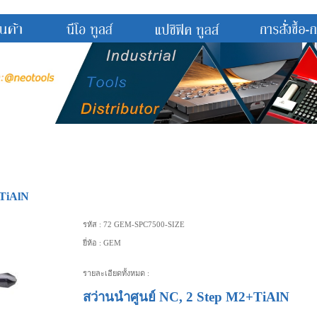
2+TiAlN
รหัส :
72 GEM-SPC7500-SIZE
ยี่ห้อ :
GEM
รายละเอียดทั้งหมด :
สว่านนำศูนย์ NC, 2 Step M2+TiAlN