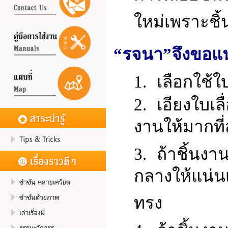
ใหม่
เพราะชิ
“รจนา”จึงขอแน
1.
เลือกใช้ใ
2.
เอียงใบเลื
งาน
ให้มากที
3.
ถ้าชิ้นงา
กลางให้แน่น
ทรง