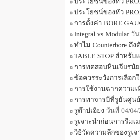
ประโยชน์ของหัว PRO
ประโยชน์ของหัว PRO
การตั้งค่า BORE GAUG
Integral vs Modular
วัน
ทำไม Counterbore ถึงต
TABLE STOP สำหรับแ
การทดสอบหินเจียรนัย
ข้อควรระวังการเลือก
การใช้งานฉากความเที
การทาจารบีที่รูยันศูนย
รูต๊าปเอียง
วันที่ 04/0
รูเจาะนำก่อนการรีมเม
วิธีวัดความลึกของรูเจ