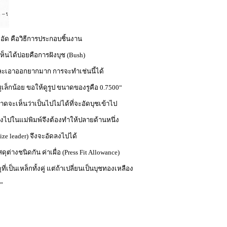
วมอัด คือวิธีการประกอบชิ้นงาน
เห็นได้บ่อยคือการฝังบุช (Bush)
และเอาออกยากมาก การจะทำเช่นนี้ได้
็กน้อย ขอให้ดูรูป ขนาดของรูคือ 0.7500“
จะเห็นว่าเป็นไปไม่ได้ที่จะอัดบุชเข้าไป
ลงไปในแม่พิมพ์จึงต้องทำให้ปลายด้านหนึ่ง
ize leader) จึงจะอัดลงไปได้
สดุต่างชนิดกัน ค่าเผื่อ (Press Fit Allowance)
ี่เป็นเหล็กทั้งคู่ แต่ถ้าเปลี่ยนเป็นบุชทองเหลือง
25”