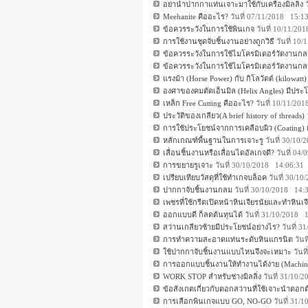
อย่านำปากกาแท่นเจาะมาใช้กับเครื่องมิลลิ่ง
ว
Meehanite คืออะไร?
วันที่ 07/11/2018 15:1
ข้อควรระวังในการใช้พินเกจ
วันที่ 10/11/20
การใช้งานชุดจับชิ้นงานอย่างถูกวิธี
วันที่ 10
ข้อควรระวังในการใช้ไมโครมิเตอร์วัดงานกล
ข้อควรระวังในการใช้ไมโครมิเตอร์วัดงานกล
แรงม้า (Horse Power) กับ กิโลวัตต์ (kilowatt)
องศาของคมตัดเอ็นมิล (Helix Angles) มีประ
เหล็ก Free Cutting คืออะไร?
วันที่ 10/11/20
ประวัติของเกลียว(A brief history of threads)
การใช้ประโยชน์จากการเคลือบผิว (Coating) เ
หลักเกณฑ์พื้นฐานในการเจาะรู
วันที่ 30/10
เลื่อนชิ้นงานหรือเลื่อนไดอัลเกจดี?
วันที่ 04
การขยายรูเจาะ
วันที่ 30/10/2018 14:06:31
เปรียบเทียบวัสดุที่ใช้ทำเกจบล็อค
วันที่ 30/1
ปากกาจับชิ้นงานกลม
วันที่ 30/10/2018 14:
เพชรที่ใช้กรีดเปิดหน้าหินเจียรนัยและทำหิน
ออกแบบดี ก็ลดต้นทุนได้
วันที่ 31/10/2018 
สว่านเกลียวซ้ายมีประโยชน์อย่างไร?
วันที่ 
การทำความสะอาดแท่นระดับหินแกรนิต
วันท
ใช้ปากกาจับชิ้นงานแบบไหนจึงจะเหมาะ
วันท
การออกแบบชิ้นงานให้ทำงานได้ง่าย (Machina
WORK STOP สำหรับช่างมิลลิ่ง
วันที่ 31/10/
ข้อสังเกตเกี่ยวกับดอกสว่านที่ใช้เจาะนำดอกต
การเลือกพินเกจแบบ GO, NO-GO
วันที่ 31/