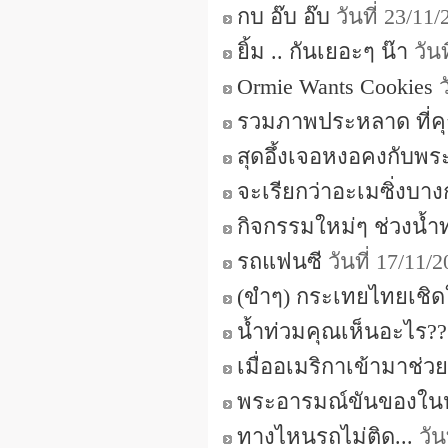
กบ อ๊บ อ๊บ
วันที่ 23/11
ยิ้ม .. กันเยอะๆ น๊า
วันท
Ormie Wants Cookies
รวมภาพประหลาด ที่ค
สุดอึ้งเจอหงอคงกับพระ
จะเรียกว่าอะเมซิ่งบาง
กิจกรรมใหม่ๆ ช่วงน้ำ
รถแฟนซี
วันที่ 17/11/
(ขำๆ) กระเทยไทยเชิดใ
น้ำท่วมคุณเห็นอะไร??
เมื่ออเมริกาเข้ามาช่ว
พระอารมณ์ขันของใน
ทางไหนรถไม่ติด...
วัน