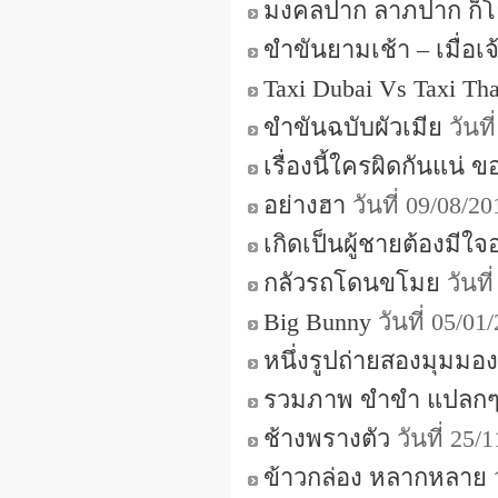
มงคลปาก ลาภปาก ก็โ
ขำขันยามเช้า – เมื่อเจ
Taxi Dubai Vs Taxi Tha
ขำขันฉบับผัวเมีย
วันที
เรื่องนี้ใครผิดกันแน่ 
อย่างฮา
วันที่ 09/08/2
เกิดเป็นผู้ชายต้องมีใจ
กลัวรถโดนขโมย
วันที
Big Bunny
วันที่ 05/0
หนึ่งรูปถ่ายสองมุมมอง
รวมภาพ ขําขํา แปลก
ช้างพรางตัว
วันที่ 25/
ข้าวกล่อง หลากหลาย
ว