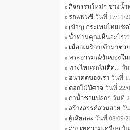
กิจกรรมใหม่ๆ ช่วงน้ำ
รถแฟนซี
วันที่ 17/11/
(ขำๆ) กระเทยไทยเชิดใ
น้ำท่วมคุณเห็นอะไร??
เมื่ออเมริกาเข้ามาช่ว
พระอารมณ์ขันของใน
ทางไหนรถไม่ติด...
วัน
อนาคตของเรา
วันที่ 
ดอกไม้ปีศาจ
วันที่ 22
กาน้ำชาแปลกๆ
วันที่
สร้างสรรค์สวนสวย
วัน
ผู้เสียสละ
วันที่ 08/09/
ถ่ายเทความเครียด
วัน