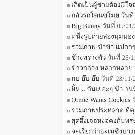
เกิดเป็นผู้ชายต้องมีใจ
กลัวรถโดนขโมย
วันที
Big Bunny
วันที่ 05/0
หนึ่งรูปถ่ายสองมุมมอง
รวมภาพ ขําขํา แปลก
ช้างพรางตัว
วันที่ 25/
ข้าวกล่อง หลากหลาย
ว
กบ อ๊บ อ๊บ
วันที่ 23/11
ยิ้ม .. กันเยอะๆ น๊า
วันท
Ormie Wants Cookies
รวมภาพประหลาด ที่ค
สุดอึ้งเจอหงอคงกับพระ
จะเรียกว่าอะเมซิ่งบาง