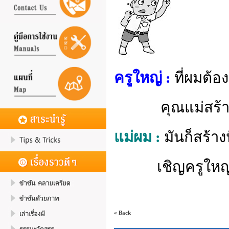
ครูใหญ่ :
ที่ผมต้
คุณแม่สร้างปัญ
แม่ผม :
มันก็สร้าง
เชิญครูใหญ่ไปค
« Back