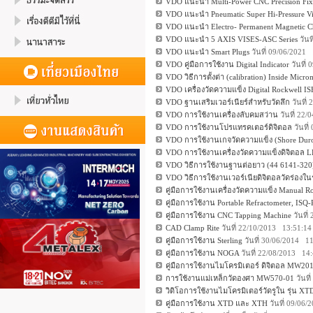
VDO แนะนำ Multi-Power CNC Precision Fixe
VDO แนะนำ Pneumatic Super Hi-Pressure Vi
VDO แนะนำ Electro- Permanent Magnetic 
VDO แนะนำ 5 AXIS VISES-ASC Series
วันท
VDO แนะนำ Smart Plugs
วันที่ 09/06/2021
VDO คู่มือการใช้งาน Digital Indicator
วันที่
VDO วิธีการตั้งต่า (calibration) Inside Micro
VDO เครื่องวัดความแข็ง Digital Rockwell 
VDO ฐานเสริมเวอร์เนียร์สำหรับวัดลึก
วันที่
VDO การใช้งานเครื่องลับคมสว่าน
วันที่ 22
VDO การใช้งานโปรแทรคเตอร์ดิจิตอล
วันที
VDO การใช้งานเกจวัดความแข็ง (Shore Dur
VDO การใช้งานเครื่องวัดความแข็งดิจิตอล 
VDO วิธีการใช้งานฐานต่อยาว (44 6141-320
VDO วิธีการใช้งานเวอร์เนียดิจิตอลวัดร่องใน
คู่มือการใช้งานเครื่องวัดความแข็ง Manual R
คู่มือการใช้งาน Portable Refractometer, IS
คู่มือการใช้งาน CNC Tapping Machine
วันที
CAD Clamp Rite
วันที่ 22/10/2013 13:51:14
คู่มือการใช้งาน Sterling
วันที่ 30/06/2014 1
คู่มือการใช้งาน NOGA
วันที่ 22/08/2013 14
คู่มือการใช้งานไมโครมิเตอร์ ดิจิตอล MW201
การใช้งานแม่เหล็กวัดองศา MW570-01
วันที
วิดิโอการใช้งานไมโครมิเตอร์วัดรูใน รุ่น XT
คู่มือการใช้งาน XTD และ XTH
วันที่ 09/06