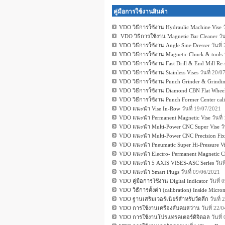
คู่มือการใช้งานสินค้า
VDO วิธีการใช้งาน Hydraulic Machine Vise
ว
VDO วิธีการใช้งาน Magnetic Bar Cleaner
วั
VDO วิธีการใช้งาน Angle Sine Dresser
วันที
VDO วิธีการใช้งาน Magnetic Chuck & tools
VDO วิธีการใช้งาน Fast Drill & End Mill Re-
VDO วิธีการใช้งาน Stainless Vises
วันที่ 20/
VDO วิธีการใช้งาน Punch Grinder & Grindin
VDO วิธีการใช้งาน Diamond CBN Flat Wheel
VDO วิธีการใช้งาน Punch Former Center cali
VDO แนะนำ Vise In-Row
วันที่ 19/07/2021
VDO แนะนำ Permanent Magnetic Vise
วันที
VDO แนะนำ Multi-Power CNC Super Vise
วั
VDO แนะนำ Multi-Power CNC Precision Fixe
VDO แนะนำ Pneumatic Super Hi-Pressure Vi
VDO แนะนำ Electro- Permanent Magnetic 
VDO แนะนำ 5 AXIS VISES-ASC Series
วันท
VDO แนะนำ Smart Plugs
วันที่ 09/06/2021
VDO คู่มือการใช้งาน Digital Indicator
วันที่
VDO วิธีการตั้งต่า (calibration) Inside Micro
VDO ฐานเสริมเวอร์เนียร์สำหรับวัดลึก
วันที่
VDO การใช้งานเครื่องลับคมสว่าน
วันที่ 22
VDO การใช้งานโปรแทรคเตอร์ดิจิตอล
วันที