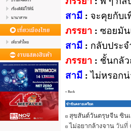
ภรรยา
:
พี่ ๆ ก
สามี
:
จะคุยกับเพ
ภรรยา
:
ซอยมันเป
สามี
:
กลับประจำ
ภรรยา
:
ชั้นกลัว
สามี
:
ไม่หรอกน่า 
« Back
ขำขันคลายเครียด
สุขสันต์วันตรุษจีน ซินเจี
ไม่อยากล้างจาน
วันที