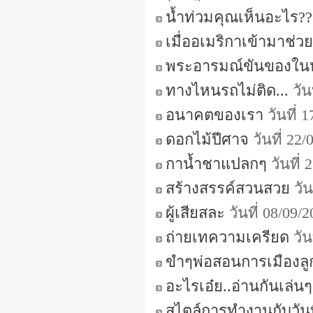
น้ำท่วมคุณเห็นอะไร??
เมื่ออเมริกาเข้ามาช่ว
พระอารมณ์ขันของใน
ทางไหนรถไม่ติด...
วัน
อนาคตของเรา
วันที่ 
ดอกไม้ปีศาจ
วันที่ 22
กาน้ำชาแปลกๆ
วันที่
สร้างสรรค์สวนสวย
วัน
ผู้เสียสละ
วันที่ 08/09/
ถ่ายเทความเครียด
วัน
ขำๆพ่อสอนการเมืองลู
อะไรเอ๋ย..อ่านกันเล่น
สไตล์การทำงานกับวันที