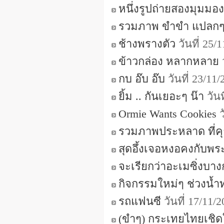
หนึ่งรูปถ่ายสองมุมมอง
รวมภาพ ขําขํา แปลก
ช้างพรางตัว
วันที่ 25/
ข้าวกล่อง หลากหลาย
ว
กบ อ๊บ อ๊บ
วันที่ 23/11
ยิ้ม .. กันเยอะๆ น๊า
วันท
Ormie Wants Cookies
รวมภาพประหลาด ที่ค
สุดอึ้งเจอหงอคงกับพระ
จะเรียกว่าอะเมซิ่งบาง
กิจกรรมใหม่ๆ ช่วงน้ำ
รถแฟนซี
วันที่ 17/11/
(ขำๆ) กระเทยไทยเชิดใ