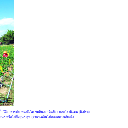
ข้าถ้ำ ให้อาหารปลาพวงตัวโต ชมหินงอกหินย้อย และโลงผีแมน (ผีเปรต)
นๆ หรือไข่ปิ้งอุ่นๆ สุขอุราพาเพลินไปตลอดทางเสียจริง