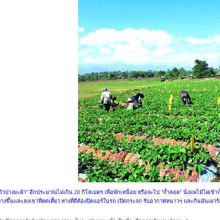
มวิวปางมะผ้า" อีกประมาณไม่เกิน 20 กิโลเมตร เพื่อพักเหนื่อย หรือจะไป "ถ้ำลอด" นั่งแพไม้ไผ่เ
ขึ้นและลงเขาที่คดเคี้ยว ทางที่ดีต้องปิดแอร์ในรถ เปิดกระจก รับอากาศหนาวๆ และกินมันเผาร้อ