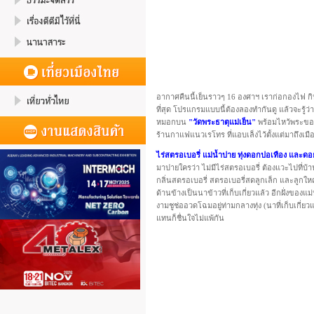
อากาศคืนนี้เย็นราวๆ 16 องศาฯ เราก่อกองไฟ กิน
ที่สุด โปรแกรมแบบนี้ต้องลองทำกันดู แล้วจะรู้ว
หมอกบน
"วัดพระธาตุแม่เย็น"
พร้อมไหว้พระขอพร
ร้านกาแฟแนวเรโทร ที่แอบเล็งไว้ตั้งแต่มาถึงเมื
ไร่สตรอเบอรี่ แม่น้ำปาย ทุ่งดอกปอเทือง และดอ
มาปายใครว่า ไม่มีไร่สตรอเบอรี่ ต้องแวะไปที่บ้า
กลิ่นสตรอเบอรี่ สตรอเบอรี่สดลูกเล็ก และลูกให
ด้านข้างเป็นนาข้าวที่เก็บเกี่ยวแล้ว อีกฝั่งของแ
งามชูช่ออวดโฉมอยู่ท่ามกลางทุ่ง (นาที่เก็บเกี่ย
แทนก็ชื่นใจไม่แพ้กัน