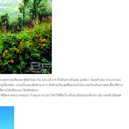
แรง ดอกปอเทืองจะชูช่อรับตะวัน และแล้วเราก็เดินทางกันต่อ มุ่งหน้า "ดอยกิ่วลม ปาย-ปางมะ
เบื้องหน้า แบ่งเป็นสองฝั่งซ้าย-ขวา ฝั่งซ้ายเป็นจุดที่มองลงไปจะเจอกับเส้นทางคดเคี้ยวที่หาก
 ที่ผ่านโค้งชันและโค้งหักศอก)
ี่มีตลาดขนาดย่อมๆ วิวหุบเขาสวยๆ ก็ทำให้ชื่นใจ พร้อมเสียงของเด็กชาวม้ง แต่งตัวเต็มยศ