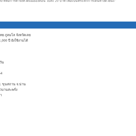
ค้ง ที่หอการค้าจังหวัดแม่ฮ่องสอน ใบละ 20 บาท เพื่อเป็นที่ระลึกการเดินทางด้วยนะ"
ทย ภูลมโล จังหวัดเลย
00 ปี ยังใช้งานได้
วัน
54
. ขุนสถาน จ.น่าน
วบานสะพรั่ง
ตา