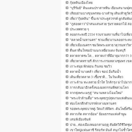
กุ้ยหลินเมืองไทย
“บุรีรัมย์” ดินแดนปราสาทหิน เยือนสนามฟุต
เลียบย่านบางขุนพรหม-บางลำพู เดินเท้าดูวัดวั
เที่ยว“กุ้ยหลิน” ขึ้นเขาประตูสวรรค์ ผูกสัมพันธ
“ภูสอยดาว”ป่าสนแสนสวย รุ่มรวยดอกไม้ สอย
ประเทศสวย ๆ
ลอยกระทงปี 2554 รวบรวมสถานที่น่าไปเที่ยว
“ตลาดน้ำมหานคร” ชวนเที่ยวงานลอยกระทง
เที่ยวเมืองนครฯ ชมวัดพระมหาธาตุวรมหาวิห
ตื่นตาตื่นใจชมบ้านนกเหยี่ยวแดง จันทบุรี
ตลาดลาดชะโด... ตลาดเก่าที่มีอายุมากกว่า 1
เที่ยวหาดทรายรี สักการะกรมหลวงชุมพร เขตร
เกาะสมุย พักผ่อน กินลม ชมวิว
ตลาดน้ำบางคล้า เที่ยว ชอป อิ่มริมน้ำ
เดินเที่ยวตลาด 3 เชื้อชาติ... ในวันเดียว
เกาะล้าน ทะเลสวย น้ำใส ใกล้กรุง น่าไปมาก
การกลับมาอีกครั้งของมหกรรมพืชสวนโลก
จากทุ่งพระเมรุสู่ “สนามหลวงโฉมใหม่”
“พระเจ้าล้านตื้อ” พระพุทธรูปสุดงามแห่งดิ
ท่องโลกดึกดำบรรพ์กลางมหานคร
รอยพระพุทธบาทคู่-วัดแก้วพิจิตร -ต้นโพธิ์ศรีมหา
สลากภัต สลากย้อม” ย้อมธรรมแห่งลำพูน
เสน่ห์เมืองจันท์
ปาย...ท่องเมืองหมอกสามฤดู สัมผัสวิถีชีวิตชุ
เขาใหญ่แฟนตาซี รีสอร์ท มันส์ สนุกไม่ซ้ำใค