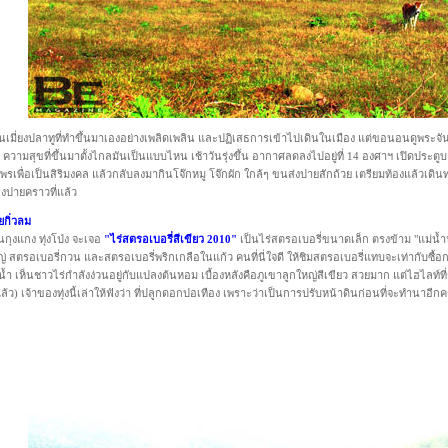
เมี่ยงปลาทูที่ทำขึ้นมาเองอย่างเพลิดเพลิน และปฏิเสธการเข้าไปเดินในเมือง แต่ขอนอนดูพระจันท
่า ความสุขที่ขึ้นมาตั้งไกลมันเป็นแบบไหน เช้าวันรุ่งขึ้น อากาศลดลงไปอยู่ที่ 14 องศาฯ เปิดป
เพื่อเป็นสิริมงคล แล้วกลับลงมากินโจ๊กหมู โจ๊กผัก ใกล้ๆ ขนส่งปายสักถ้วย เตรียมท้องแล้วเดินทาง
องปายคราวที่แล้ว
ยกิ่วลม
นกุงแกง ทุ่งโป่ง จะเจอ
"ไร่สตรอเบอรี่สีเขียว 2010"
เป็นไร่สตรอเบอรี่ขนาดเล็ก ตรงข้าม "แม่น้ำปา
ญ่ สตรอเบอรี่กวน และสตรอเบอรี่พริกเกลือในแก้ว คนที่นี่ใจดี ให้ชิมสตรอเบอรี่แทบจะเท่ากับซ
ม่น้ำ เห็นชาวไร่กำลังง่วนอยู่กับแปลงต้นหอม เบื้องหลังคือภูเขาลูกใหญ่สีเขียว สวยมาก แต่ไฮไลท์ที่ร
วแล้ว) เจ้าของทุ่งนี้เล่าให้ฟังว่า ที่ปลูกดอกปอเทือง เพราะว่าเป็นการปรับหน้าดินก่อนที่จะทำนา