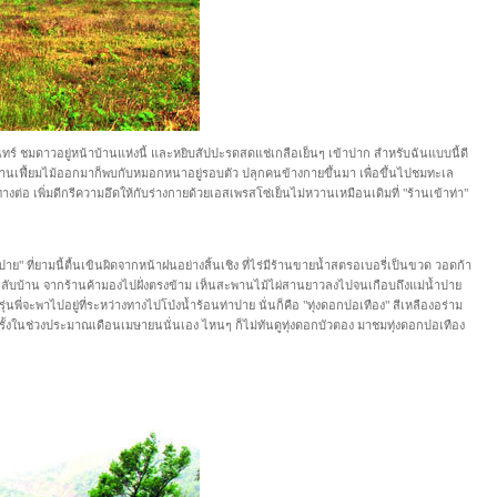
ร์ ชมดาวอยู่หน้าบ้านแห่งนี้ และหยิบสัปปะรดสดแช่เกลือเย็นๆ เข้าปาก สำหรับฉันแบบนี้ดี
ระตูบานเฟี้ยมไม้ออกมาก็พบกับหมอกหนาอยู่รอบตัว ปลุกคนข้างกายขึ้นมา เพื่อขึ้นไปชมทะเล
ต่อ เพิ่มดีกรีความอึดให้กับร่างกายด้วยเอสเพรสโซ่เย็นไม่หวานเหมือนเดิมที่ "ร้านเข้าท่า"
ย" ที่ยามนี้ตื้นเขินผิดจากหน้าฝนอย่างสิ้นเชิง ที่ไร่มีร้านขายน้ำสตรอเบอรี่เป็นขวด วอดก้า
ื้อกลับบ้าน จากร้านค้ามองไปฝั่งตรงข้าม เห็นสะพานไม้ไผ่สานยาวลงไปจนเกือบถึงแม่น้ำปาย
ุ่นพี่จะพาไปอยู่ที่ระหว่างทางไปโป่งน้ำร้อนท่าปาย นั่นก็คือ "ทุ่งดอกปอเทือง" สีเหลืองอร่าม
อีกครั้งในช่วงประมาณเดือนเมษายนนั่นเอง ไหนๆ ก็ไม่ทันดูทุ่งดอกบัวตอง มาชมทุ่งดอกปอเทือง