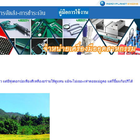
แต่มีทุ่งดอกปอเทืองสีเหลืองอร่ามให้ดูแทน แม้จะไม่เยอะเท่าดอยแม่อูคอ แต่ก็ยิ้มแก้มปริได้