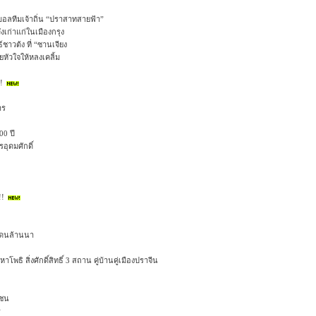
บอลทีมเจ้าถิ่น “ปราสาทสายฟ้า”
งเก่าแก่ในเมืองกรุง
์ชาวต้ง ที่ “ซานเจียง
หัวใจให้หลงเคลิ้ม
!
าร
00 ปี
อุดมศักดิ์
!!
นแดนล้านนา
โพธิ สิ่งศักดิ์สิทธิ์ 3 สถาน คู่บ้านคู่เมืองปราจีน
มชน
ร