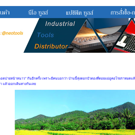
 "กอดปายหน้าหนาว" กันอีกครั้ง เพราะมีคนบอกว่า ป่านนี้ทุ่งดอกบัวตองที่ดอยแม่อูคอโรยราหมดแล้ว 
๋า แล้วออกเดินทางกันเลย