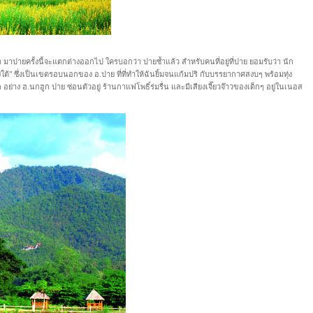
 มาปายครั้งนี้จะแตกต่างออกไป ใครบอกว่า ปายช้ำแล้ว สำหรับคนที่อยู่ที่ปาย ยอมรับว่า นัก
ยงใต้" ซึ่งเป็นเขตรอบนอกของ อ.ปาย ที่ที่ทำให้ฉันยิ้มจนแก้มปริ กับบรรยากาศสงบๆ พร้อมทุ่ง
 อย่าง ฮ.นกฮูก ปาย ซ่อนตัวอยู่ ร้านกาแฟโพธิ์ร่มรื่น และมีเสียงเจี๊ยวจ๊าวของเด็กๆ อยู่ในเนอส