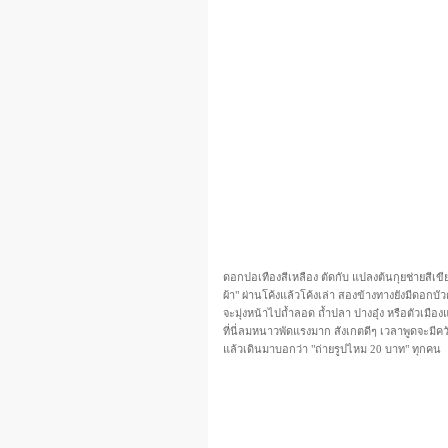
ดอกปอเทืองสีเหลือง ตัดกับ แปลงต้นกุยช่ายสีเขี
ผ้า" ผ่านโค้งแล้วโค้งเล่า สองข้างทางยังมีดอกบั
จะมุ่งหน้าไปถ้ำลอด ถ้ำปลา ปางอุ๋ง หรือตัวเมืองแ
ที่นี่ลมหนาวพัดแรงมาก สังเกตดีๆ เวลาพูดจะมีค
แล้วเดินมาบอกว่า "ถ่ายรูปไหม 20 บาท" ทุกคน