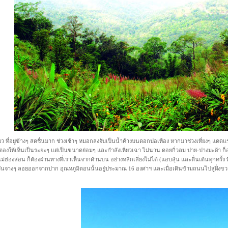
ยว ที่อยู่ข้างๆ สดชื่นมาก ช่วงเช้าๆ หมอกลงจับเป็นน้ำค้างบนดอกปอเทือง หากมาช่วงเที่ยงๆ แดด
วตองให้เห็นเป็นระยะๆ แต่เป็นขนาดย่อมๆ และกำลังเหี่ยวเฉา ไม่นาน ดอยกิ่วลม ปาย-ปางมะผ้า ก็อยู่
ม่ฮ่องสอน ก็ต้องผ่านทางที่เราเห็นจากด้านบน อย่างหลีกเลี่ยงไม่ได้ (แอบลุ้น และตื่นเต้นทุกครั้ง
วันจางๆ ลอยออกจากปาก อุณหภูมิตอนนั้นอยู่ประมาณ 16 องศาฯ และเมื่อเดินข้ามถนนไปสู่ฝั่งขวาท