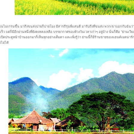
ไมเกรนขึ้น มาถึงขนส่งปายก็บ่ายโมง มีสารถีรุ่นพี่แสนดี มารับถึงที่ขนส่ง พวกเขาบอกกับฉันว่า
็ว แต่ก็มีอีกย่านหนึ่งที่ยังคงหลงเหลือ บรรยากาศของห้วงวันเวลาเก่าๆ อยู่บ้าง นั่นก็คือ "ย่านเวี
่เปิดประตูหน้าบ้านออกมาก็เห็นทุกอย่างเต็มตา และเพิ่งรู้ว่า ย่านนี้ก็มีร้านขายของแฮนด์เมดน่ารัก
มไม่ได้