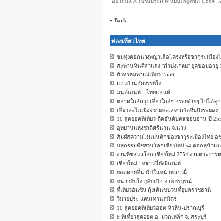
"อย่าลืมแวะไปรับประกาศนียบัตรผู้พิชิต 1,864 โ
« Back
ท่องเที่ยวไทย
ชมทุ่งดอกนางพญาเสือโคร่งหรือซากุระเมืองไ
สะพานหินศิลาแลง "กำปงเกดย" ยุคขอมอายุ 1,0
สิงหาคมพาแม่เที่ยว 2556
แถวบ้านอัศจรรย์ใจ
มนต์เสน่ห์... ไทยแลนด์
ตลาดใกล้กรุง เที่ยวใกล้ๆ อร่อยง่ายๆ ไปได้ทุก
เที่ยวละไมเมืองชายทะเลจากสัตหีบถึงระยอง
10 สุดยอดที่เที่ยว ติดอันดับคนชอบอ่าน ปี 25
อุทยานแห่งชาติศรีน่าน จ.น่าน
สัมผัสความโรแมนติกของซากุระเมืองไทย อช
มหกรรมพืชสวนโลกเชียงใหม่ 54 ดอกหน้าแม
งานพืชสวนโลก เชียงใหม่ 2554 งามตระการ
เชียงใหม่...หนาวนี้ยังมีเสน่ห์
ยอดดอยที่น่าไปในหน้าหนาวนี้
หนาวจับใจ ภูทับเบิก จ.เพชรบูรณ์
ที่เที่ยวอันซีน กุ้งเดินขบวนที่อุบลราชธานี
วิมายปุระ แดนเทวนฤมิตร
10 สุดยอดที่เที่ยวฮอต หัวหิน-ปราณบุรี
8 ที่เที่ยวสุดฮอต อ. มวกเหล็ก จ. สระบุรี