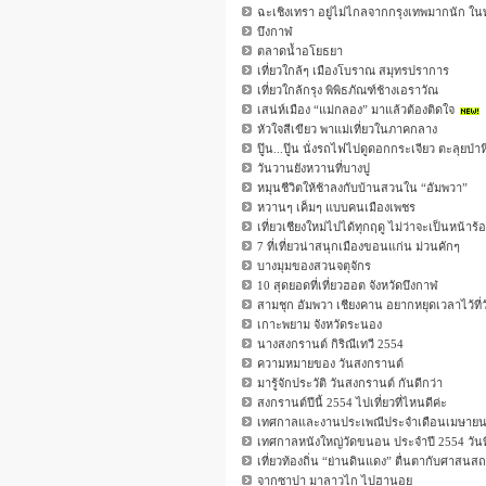
ฉะเชิงเทรา อยู่ไม่ไกลจากกรุงเทพมากนัก ในท
บึงกาฬ
ตลาดน้ำอโยธยา
เที่ยวใกล้ๆ เมืองโบราณ สมุทรปราการ
เที่ยวใกล้กรุง พิพิธภัณฑ์ช้างเอราวัณ
เสน่ห์เมือง “แม่กลอง” มาแล้วต้องติดใจ
หัวใจสีเขียว พาแม่เที่ยวในภาคกลาง
ปู๊น...ปู๊น นั่งรถไฟไปดูดอกกระเจียว ตะลุยป่า
วันวานยังหวานที่บางปู
หมุนชีวิตให้ช้าลงกับบ้านสวนใน “อัมพวา”
หวานๆ เค็มๆ แบบคนเมืองเพชร
เที่ยวเชียงใหม่ไปได้ทุกฤดู ไม่ว่าจะเป็นหน้า
7 ที่เที่ยวน่าสนุกเมืองขอนแก่น ม่วนคักๆ
บางมุมของสวนจตุจักร
10 สุดยอดที่เที่ยวฮอต จังหวัดบึงกาฬ
สามชุก อัมพวา เชียงคาน อยากหยุดเวลาไว้ที่
เกาะพยาม จังหวัดระนอง
นางสงกรานต์ กิริณีเทวี 2554
ความหมายของ วันสงกรานต์
มารู้จักประวัติ วันสงกรานต์ กันดีกว่า
สงกรานต์ปีนี้ 2554 ไปเที่ยวที่ไหนดีค่ะ
เทศกาลและงานประเพณีประจำเดือนเมษายน
เทศกาลหนังใหญ่วัดขนอน ประจำปี 2554 วันที
เที่ยวท้องถิ่น “ย่านดินแดง” ตื่นตากับศาสน
จากซาปา มาลาวไก ไปฮานอย